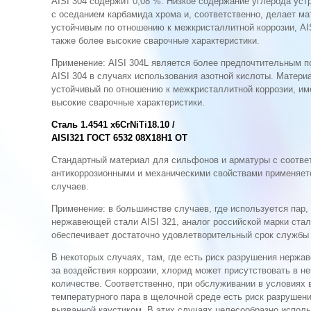
AISI 304 содержит 0,08 %. Низкое содержание углерода уст
с оседанием карбамида хрома и, соответственно, делает ма
устойчивым по отношению к межкристаллитной коррозии, AI
также более высокие сва­рочные характеристики.
Применение: AISI 304L является более предпочтитель­ным п
AISI 304 в случаях использования азот­ной кислоты. Матери
устойчивый по отношению к межкристаллитной коррозии, им
высокие сварочные характеристики.
Сталь 1.4541 x6CrNiTi18.10 /
AISI321 ГОСТ 6532 08X18Н1 ОТ
Стандартный материал для сильфонов и арматуры с со­отв
антикоррозионными и механическими свойствами применяет
случаев.
Применение: в большинстве случаев, где используется пар,
нержавеющей стали AISI 321, аналог российской марки ста
обеспечивает достаточно удовлетворительный срок службы
В некоторых случаях, там, где есть риск разрушения нержа
за воздействия коррозии, хло­рид может присутствовать в н
количестве. Соответственно, при обслуживании в условиях 
температурного пара в щелочной среде есть риск раз­рушени
вызванной каустиком. В этих случаях целесообразно испол