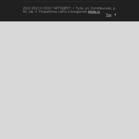
Выбор материала сильфонных
2012-2013 © ООО "АРГИДРО", г. Тула, ул. Октябрьская, д.
60, оф. 4. Разработка сайта и внедрение
iptula.ru
компенсаторов
Top
13 лет назад