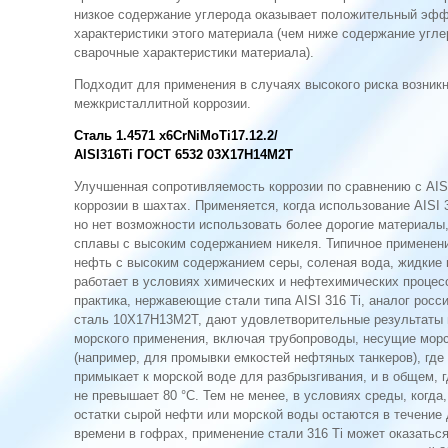
низкое содержание углерода оказывает положительный эфф
характеристики этого материала (чем ниже содержание угл
сварочные характери­стики материала).
Подходит для применения в случаях высокого риска воз­ник
межкристаллитной коррозии.
Сталь 1.4571 x6CrNiMoTi17.12.2/
AISI316Ti ГОСТ 6532 03X17Н14М2Т
Улучшенная сопротивляемость коррозии по сравнению с AISI
коррозии в шахтах. Применяется, когда использование AISI 
но нет возможности использовать более дорогие материалы, 
сплавы с высоким содержанием никеля. Типичное применен
нефть с высоким содержанием серы, соленая вода, жидкие 
работает в условиях химических и нефтехимических процесс
практика, нержавеющие стали типа AISI 316 Ti, аналог росс
сталь 10X17Н13М2Т, дают удовлетворительные результаты 
морского применения, включая трубо­проводы, несущие мор
(например, для промывки емкостей нефтяных танкеров), где
примыкает к морской воде для разбрызгивания, и в общем, 
не превышает 80 °С. Тем не менее, в условиях среды, когда
остатки сырой нефти или морской воды остаются в течение
времени в гофрах, применение стали 316 Ti может оказатьс