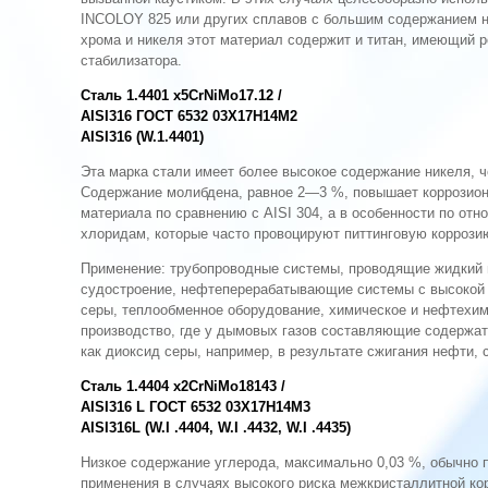
INCOLOY 825 или других сплавов с большим содержанием 
хрома и никеля этот материал содержит и титан, имеющий 
стабилизатора.
Сталь 1.4401 x5CrNiMo17.12 /
AISI316 ГОСТ 6532 03X17Н14М2
AISI316 (W.1.4401)
Эта марка стали имеет более высокое содержание никеля, ч
Содержание молибдена, равное 2—3 %, повышает коррозион
материала по сравнению с AISI 304, а в особенности по отн
хлоридам, которые часто провоцируют питтинговую коррози
Применение: трубопроводные системы, проводящие жидкий 
судостроение, нефтеперерабатывающие системы с высокой 
серы, теплообменное обо­рудование, химическое и нефтехи
производство, где у дымовых газов составляющие содержат
как диоксид серы, например, в результате сжигания нефти,
Сталь 1.4404 x2CrNiMo18143 /
AISI316 L ГОСТ 6532 03X17H14M3
AISI316L (W.I .4404, W.I .4432, W.I .4435)
Низкое содержание углерода, максимально 0,03 %, обычно 
применения в случаях высокого риска межкристаллитной ко