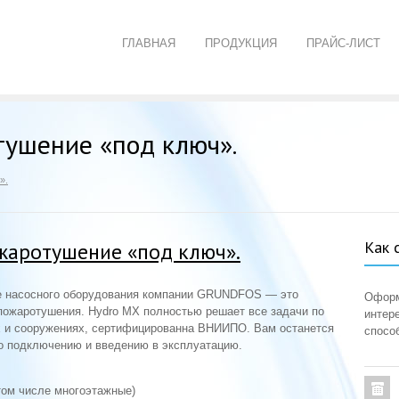
ГЛАВНАЯ
ПРОДУКЦИЯ
ПРАЙС-ЛИСТ
ушение «под ключ».
».
Как 
аротушение «под ключ».
е насосного оборудования компании GRUNDFOS — это
Оформ
 пожаротушения. Hydro MX полностью решает все задачи по
интер
 и сооружениях, сертифицированна ВНИИПО. Вам останется
спосо
по подключению и введению в эксплуатацию.
том числе многоэтажные)