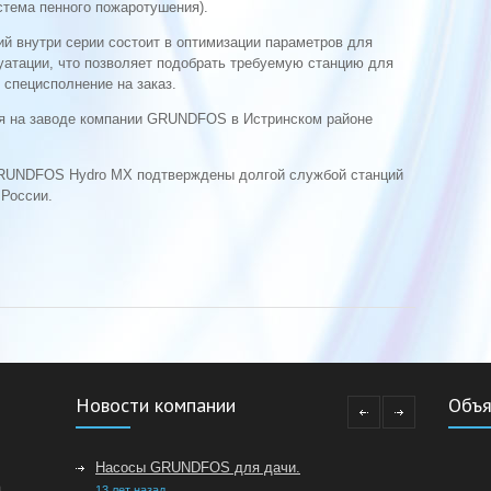
стема пенного пожаротушения).
й внутри серии состоит в оптимизации параметров для
уатации, что позволяет подобрать требуемую станцию для
специсполнение на заказ.
я на заводе компании GRUNDFOS в Истринском районе
GRUNDFOS Hydro MX подтверждены долгой службой станций
 России.
Новости компании
Объя
Насосы GRUNDFOS для дачи.
.
13 лет назад