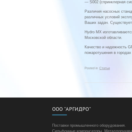
— S002 (спринклерная си
Различия насосных станци
различных условий экспл
Ваших задач. Существует 
Hydro MX изготавливаютс
Московской области.
Качество и надежность 
пожаротушения в городах
Posted in
Статьи
ООО "АРГИДРО"
Поставки промышленного оборудования.
Сильфонные компенсаторы. Металлорукава