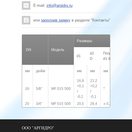
E-mail:
info@argidro.ru
или
заполнив заявку
в разделе "Контакты"
Размеры
DN
Модель
d2
Погрешность
d1
D
d1 d2 D
мм
дюйм
мм
мм
мм
16,9
21,2
+0,1
+0,2
16
5/8″
MF 015 S00
*
/
/
-0,2
-0,1
20
3/4″
MF 015 S00
20,5
26,4
± 0,2
ООО "АРГИДРО"