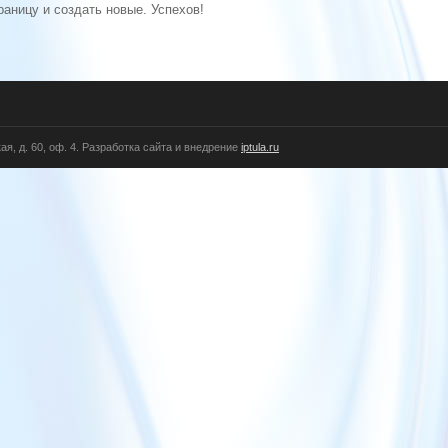
раницу и создать новые. Успехов!
я, д. 60, оф. 4. Разработка сайта и внедрение
iptula.ru