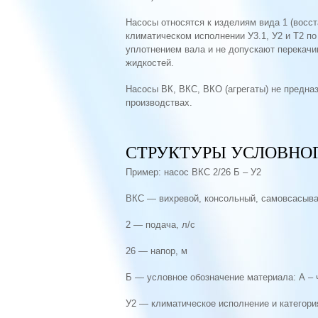
Насосы относятся к изделиям вида 1 (восс
климатическом исполнении У3.1, У2 и Т2 п
уплотнением вала и не допускают перекач
жидкостей.
Насосы ВК, ВКС, ВКО (агрегаты) не предна
производствах.
СТРУКТУРЫ УСЛОВНО
Пример: насос ВКС 2/26 Б – У2
ВКС — вихревой, консольный, самовсасы
2 — подача, л/с
26 — напор, м
Б — условное обозначение материала: А – 
У2 — климатическое исполнение и категор