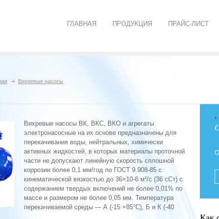
ГЛАВНАЯ
ПРОДУКЦИЯ
ПРАЙС-ЛИСТ
ная
Вихревые насосы
Вихревые насосы ВК, ВКС, ВКО и агрегаты
О
электронасосные на их основе предназначены для
перекачивания воды, нейтральных, химически
активных жидкостей, в которых материалы проточной
О
части не допускают линейную скорость сплошной
коррозии более 0,1 мм/год по ГОСТ 9.908-85 с
кинематической вязкостью до 36×10-6 м²/с (36 сСт) с
содержанием твердых включений не более 0,01% по
массе и размером не более 0,05 мм. Температура
перекачиваемой среды — А (-15 +85°С), Б и К (-40
Как 